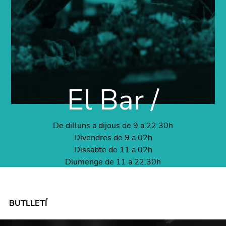
El Bar /
De dilluns a dijous de 9 a 22.30h
Divendres de 9 a 02h
Dissabte de 11 a 02h
Diumenge de 11 a 22.30h
BUTLLETÍ