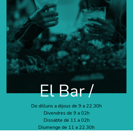
El Bar /
De dilluns a dijous de 9 a 22.30h
Divendres de 9 a 02h
Dissabte de 11 a 02h
Diumenge de 11 a 22.30h