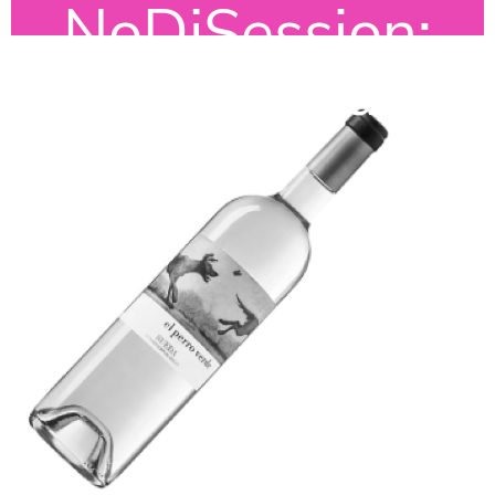
NoDjSession:
Perras Verdes