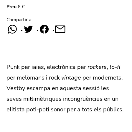
Preu
6 €
Compartir a:
Punk per iaies, electrònica per
rockers
,
lo-fi
per melòmans i rock
vintage
per modernets.
Vestby escampa en aquesta sessió les
seves mil·limètriques incongruències en un
elitista poti-poti sonor per a tots els públics.