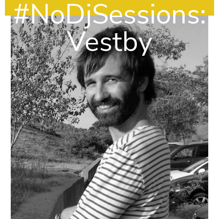
#NoDjSessions:
Vestby