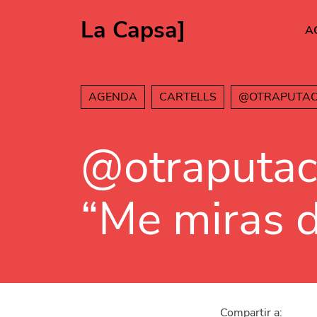
La Capsa]
A
Navegació p
AGENDA
CARTELLS
@OTRAPUTAC
@otraputac
“Me miras d
Compartir a: