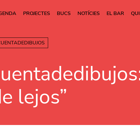
GENDA
PROJECTES
BUCS
NOTÍCIES
EL BAR
QUI
rincipal
Vés al contingut
UENTADEDIBUJOS
uentadedibujos
e lejos”