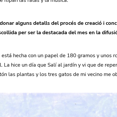
e flipan las ratas y la música.
donar alguns detalls del procés de creació i conc
scollida per ser la destacada del mes en la difus
ón está hecha con un papel de 180 gramos y unos r
. La hice un día que Salí al jardín y vi que de repe
tón las plantas y los tres gatos de mi vecino me 