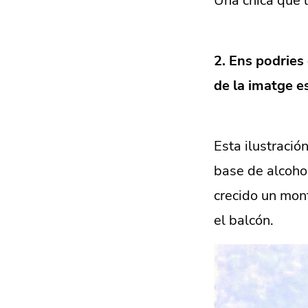
Una chica que l
2. Ens podries 
de la imatge e
Esta ilustraci
base de alcohol
crecido un mon
el balcón.