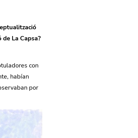
eptualització
ió de La Capsa?
otuladores con
nte, habían
observaban por