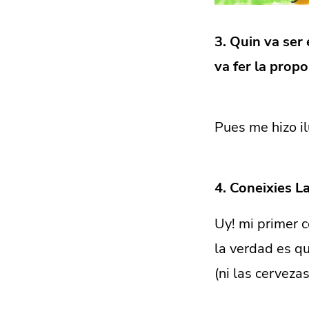
3. Quin va ser
va fer la prop
Pues me hizo ilu
4. Coneixies L
Uy! mi primer c
la verdad es qu
(ni las cerveza