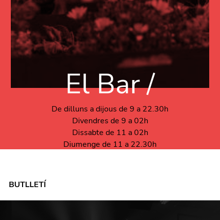
El Bar /
De dilluns a dijous de 9 a 22.30h
Divendres de 9 a 02h
Dissabte de 11 a 02h
Diumenge de 11 a 22.30h
BUTLLETÍ