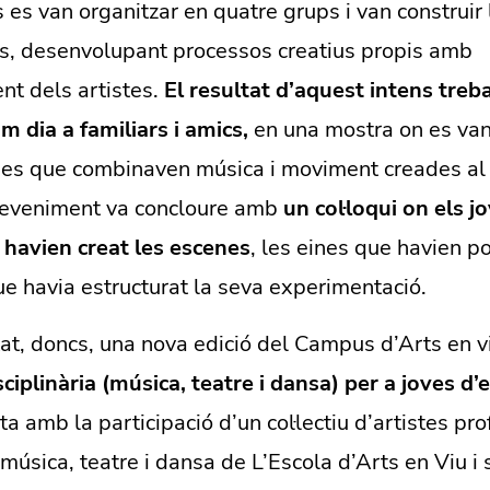
s es van organitzar en quatre grups i van construir
s, desenvolupant processos creatius propis amb
t dels artistes.
El resultat d’aquest intens treba
im dia a familiars i amics,
en una mostra on es va
nes que combinaven música i moviment creades al l
eveniment va concloure amb
un col·loqui on els j
havien creat les escenes
, les eines que havien po
e havia estructurat la seva experimentació.
at, doncs, una nova edició del Campus d’Arts en v
sciplinària (música, teatre i dansa) per a joves d’
 amb la participació d’un col·lectiu d’artistes pro
música, teatre i dansa de L’Escola d’Arts en Viu i 