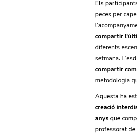
Els participant
peces per cape
l’acompanyamen
compartir l'últ
diferents esce
setmana
.
L’esd
compartir com 
metodologia qu
Aquesta ha est
creació interdi
anys
que compta
professorat de 