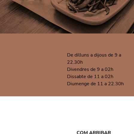
De dilluns a dijous de 9 a
22.30h
Divendres de 9 a 02h
Dissabte de 11 a 02h
Diumenge de 11 a 22.30h
COM ARRIBAR