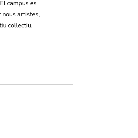
 El campus es
 nous artistes,
u col·lectiu.