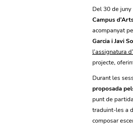
Del 30 de juny a
Campus d’Arts
acompanyat per 
Garcia i Javi So
l’assignatura d
projecte, oferi
Durant les ses
proposada pels
punt de partida
traduint-les a 
composar esce