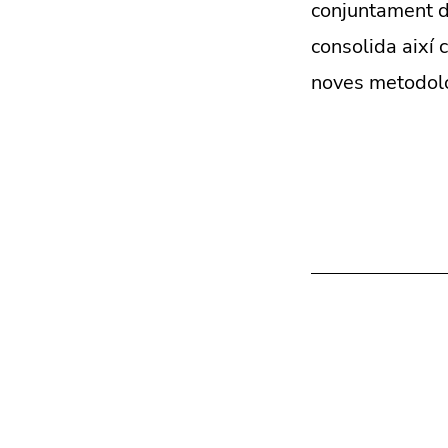
conjuntament de
consolida així 
noves metodolog