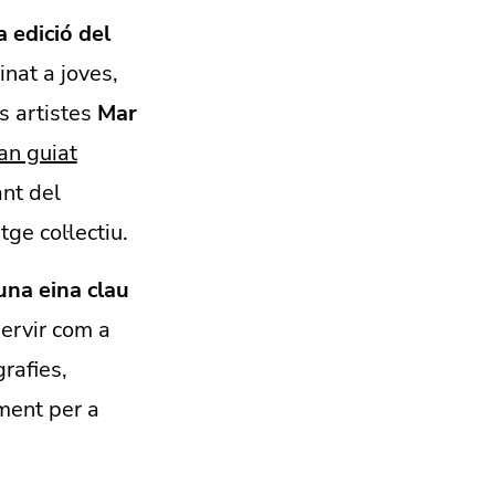
 edició del
inat a joves,
s artistes
Mar
an guiat
nt del
ge col·lectiu.
una eina clau
ervir com a
rafies,
ment per a