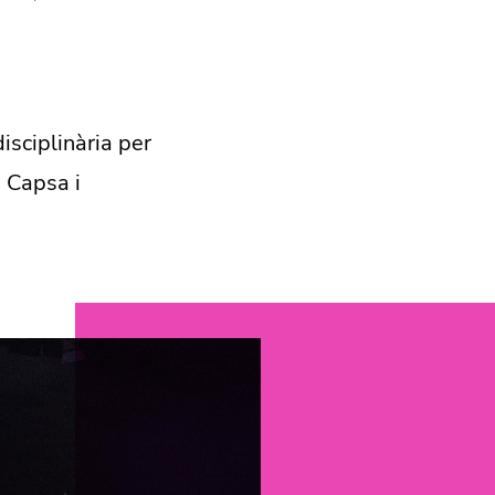
isciplinària per
a Capsa i