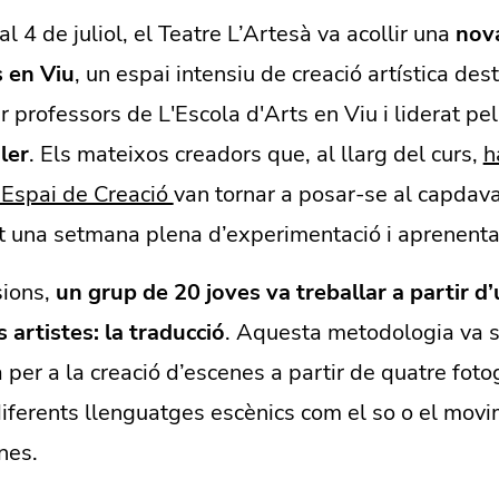
l 4 de juliol, el Teatre L’Artesà va acollir una
nova
 en Viu
, un espai intensiu de creació artística dest
professors de L'Escola d'Arts en Viu i liderat pel
ler
. Els mateixos creadors que, al llarg del curs,
h
’Espai de Creació
van tornar a posar-se al capdava
nt una setmana plena d’experimentació i aprenentat
sions,
un grup de 20 joves va treballar a partir d’
 artistes: la traducció
. Aquesta metodologia va s
 per a la creació d’escenes a partir de quatre fotog
diferents llenguatges escènics com el so o el movi
nes.