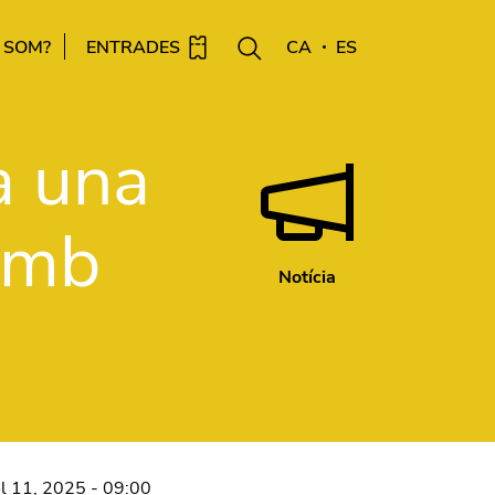
 SOM?
ENTRADES
CA
ES
a una
 amb
Notícia
ol 11, 2025 - 09:00