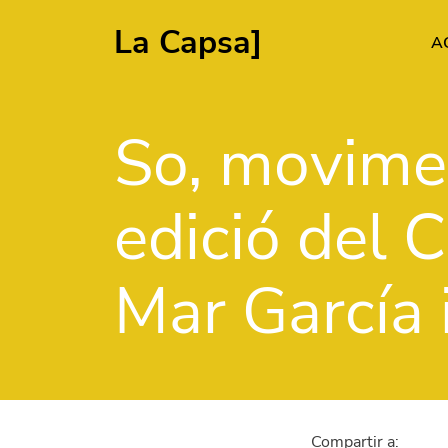
La Capsa]
A
Navegació p
So, movimen
edició del 
Mar García i
Compartir a: