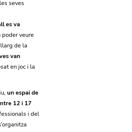
 les seves
ll es va
n poder veure
larg de la
oves van
sat en joc i la
iu,
un espai de
entre 12 i 17
fessionals i del
s’organitza