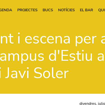
GENDA
PROJECTES
BUCS
NOTÍCIES
EL BAR
QUI
rincipal
Vés al contingut
t i escena per 
Campus d'Estiu
 Javi Soler
divendres, juli