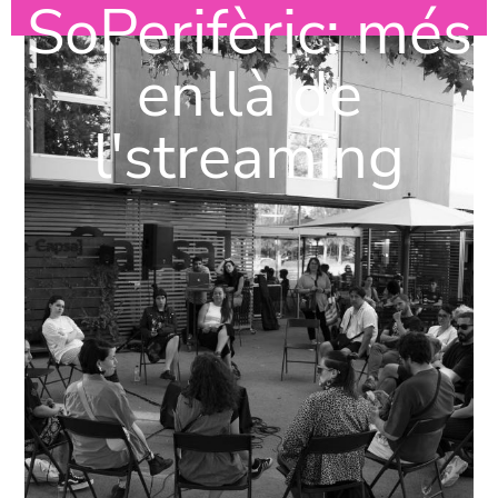
SoPerifèric: més
enllà de
l'streaming