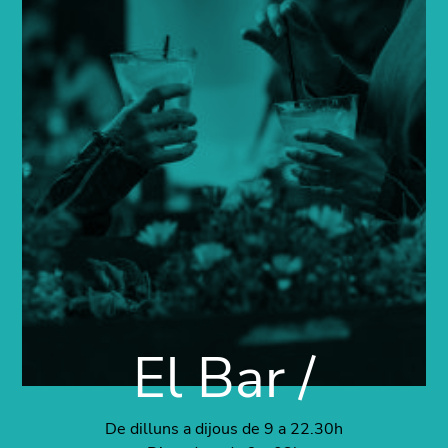
El Bar /
De dilluns a dijous de 9 a 22.30h