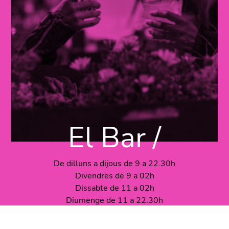
El Bar /
De dilluns a dijous de 9 a 22.30h
Divendres de 9 a 02h
Dissabte de 11 a 02h
Diumenge de 11 a 22.30h