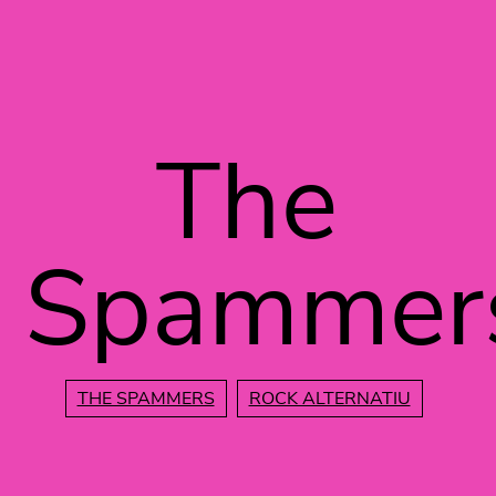
Vés al contingut
The
Spammer
THE SPAMMERS
ROCK ALTERNATIU