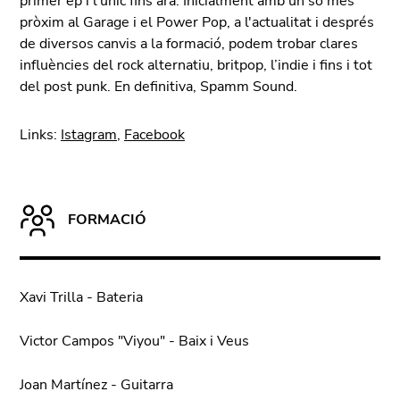
primer ep i l’únic fins ara. Inicialment amb un so més
pròxim al Garage i el Power Pop, a l'actualitat i després
de diversos canvis a la formació, podem trobar clares
influències del rock alternatiu, britpop, l’indie i fins i tot
del post punk. En definitiva, Spamm Sound.
Links:
Istagram
,
Facebook
FORMACIÓ
Xavi Trilla - Bateria
Victor Campos "Viyou" - Baix i Veus
Joan Martínez - Guitarra