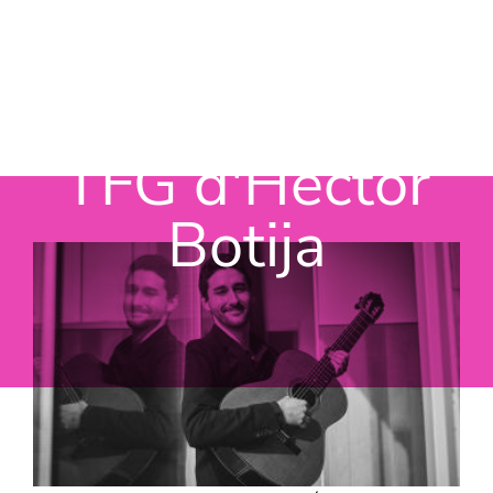
Vés al contingut
TFG d'Hèctor
Botija