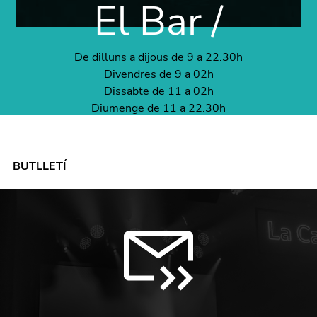
El Bar /
De dilluns a dijous de 9 a 22.30h
Divendres de 9 a 02h
Dissabte de 11 a 02h
Diumenge de 11 a 22.30h
BUTLLETÍ