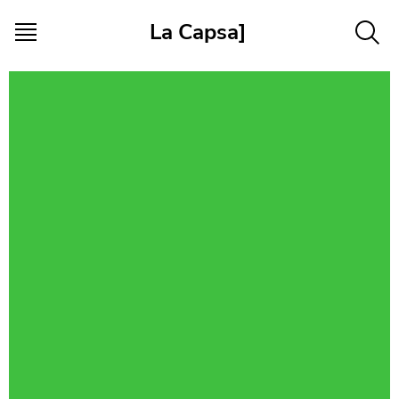
Vés al contingut
La Capsa]