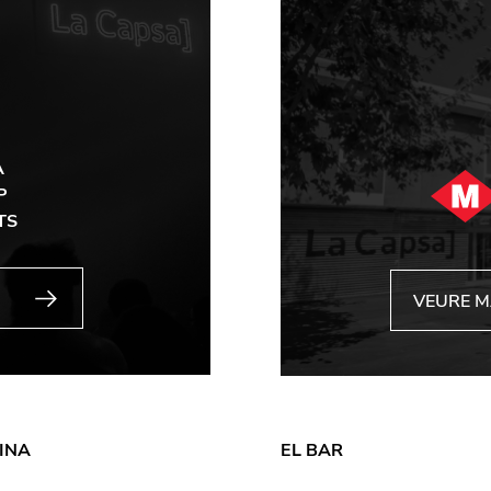
A
P
TS
VEURE 
INA
EL BAR