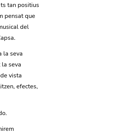
ts tan positius
hem pensat que
musical del
Capsa.
a la seva
 la seva
 de vista
itzen, efectes,
do.
nirem