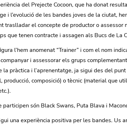
periència del Prejecte Cocoon, que ha donat resulta
ge i l’evolució de les bandes joves de la ciutat, 
nt traslladar el concepte de productor o assessor 
ups que tenen contracte i assagen als Bucs de La 
igura l’hem anomenat “Trainer” i com el nom indic
’acompanyar i assessorar els grups complementant
 la pràctica i l’aprenentatge, ja sigui des del punt
, producció, composició) o tècnic (material que util
tc.).
 participen són Black Swans, Puta Blava i Macon
gui una experiència positiva per les bandes. Us a