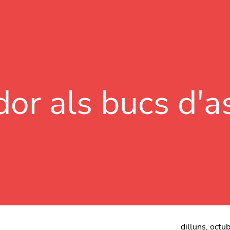
Vés al contingut
or als bucs d'a
dilluns, octu