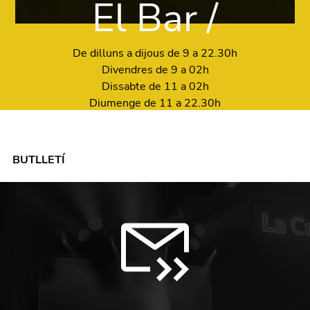
El Bar /
De dilluns a dijous de 9 a 22.30h
Divendres de 9 a 02h
Dissabte de 11 a 02h
Diumenge de 11 a 22.30h
BUTLLETÍ