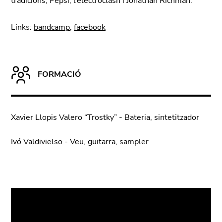
tradicions, Pepsi, l’electroclash i Jonathan Richman.
Links:
bandcamp
,
facebook
FORMACIÓ
Xavier Llopis Valero “Trostky” - Bateria, sintetitzador
Ivó Valdivielso - Veu, guitarra, sampler