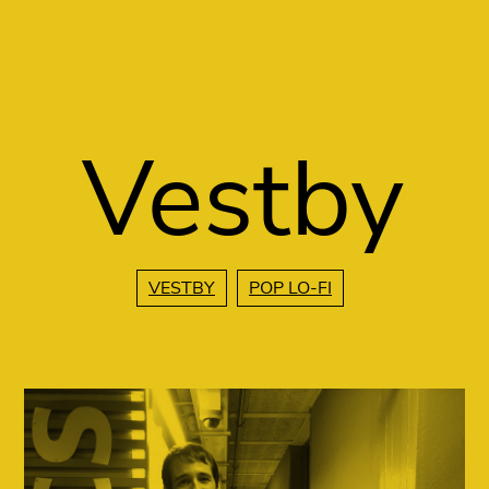
Vés al contingut
Vestby
VESTBY
POP LO-FI