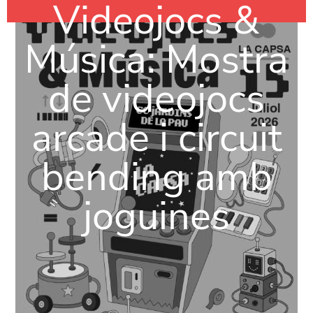
Videojocs &
Música: Mostra
de videojocs
arcade i circuit
bending amb
joguines