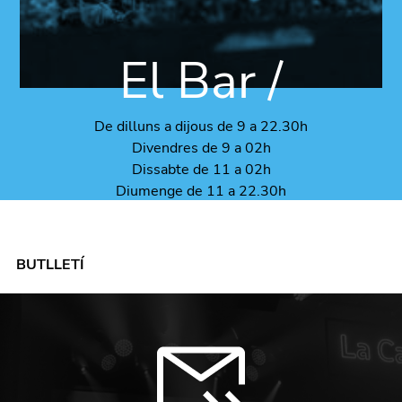
El Bar /
De dilluns a dijous de 9 a 22.30h
Divendres de 9 a 02h
Dissabte de 11 a 02h
Diumenge de 11 a 22.30h
BUTLLETÍ