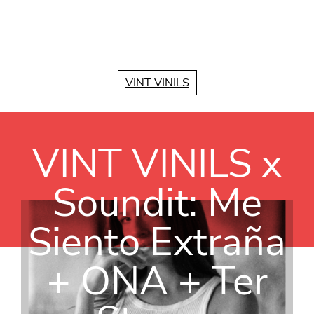
Vés al contingut
VINT VINILS
VINT VINILS x
Soundit: Me
Siento Extraña
+ ONA + Ter