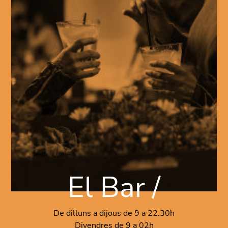
El Bar /
De dilluns a dijous de 9 a 22.30h
Divendres de 9 a 02h