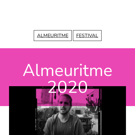
Vés al contingut
ALMEURITME
FESTIVAL
Almeuritme
2020