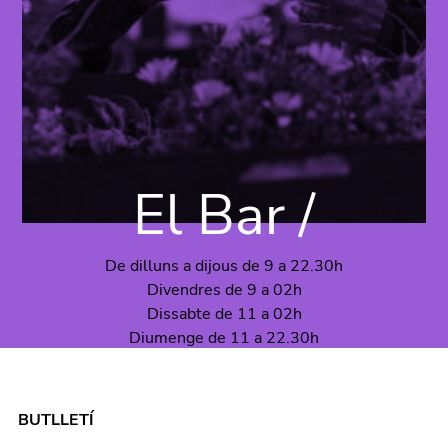
El Bar /
De dilluns a dijous de 9 a 22.30h
Divendres de 9 a 02h
Dissabte de 11 a 02h
Diumenge de 11 a 22.30h
BUTLLETÍ