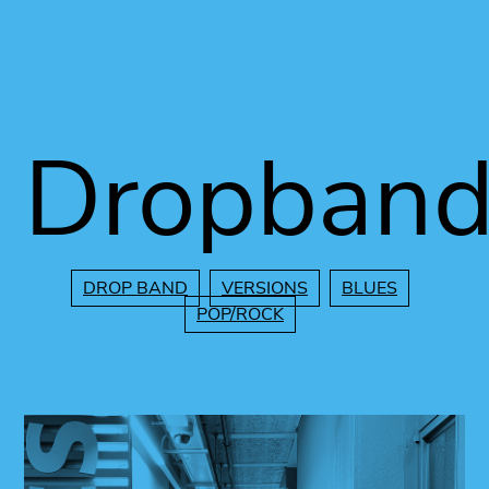
Vés al contingut
Dropban
DROP BAND
VERSIONS
BLUES
POP/ROCK