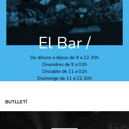
El Bar /
De dilluns a dijous de 9 a 22.30h
Divendres de 9 a 02h
Dissabte de 11 a 02h
Diumenge de 11 a 22.30h
BUTLLETÍ