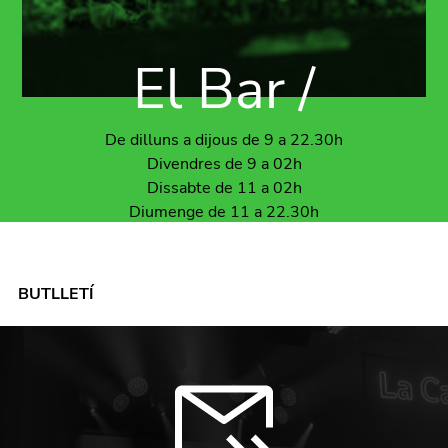
El Bar /
De dilluns a dijous de 9 a 22.30h
Divendres de 9 a 02h
Dissabte de 11 a 02h
Diumenge de 11 a 22.30h
BUTLLETÍ