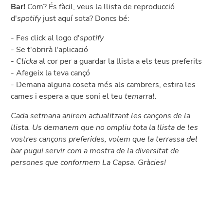
Bar!
Com? És fàcil, veus la llista de reproducció
d'
spotify
just aquí sota? Doncs bé:
- Fes click al logo d'
spotify
-
Se t'obrirà l'aplicació
-
Clicka
al cor per a guardar la llista a els teus preferits
- Afegeix la teva cançó
- Demana alguna coseta més als cambrers, estira les
cames i espera a que soni el teu
temarral.
Cada setmana anirem actualitzant les cançons de la
llista. Us demanem que no ompliu tota la llista de les
vostres cançons preferides, volem que la terrassa del
bar pugui servir com a mostra de la diversitat de
persones que conformem La Capsa. Gràcies!