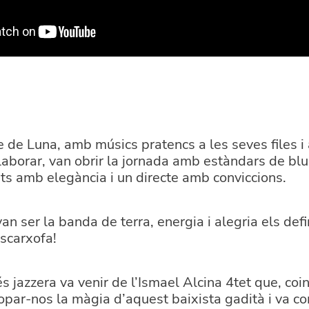
e de Luna, amb músics pratencs a les seves files 
·laborar, van obrir la jornada amb estàndars de blue
ts amb elegància i un directe amb conviccions.
van ser la banda de terra, energia i alegria els defi
scarxofa!
 jazzera va venir de l’Ismael Alcina 4tet que, co
propar-nos la màgia d’aquest baixista gadità i va