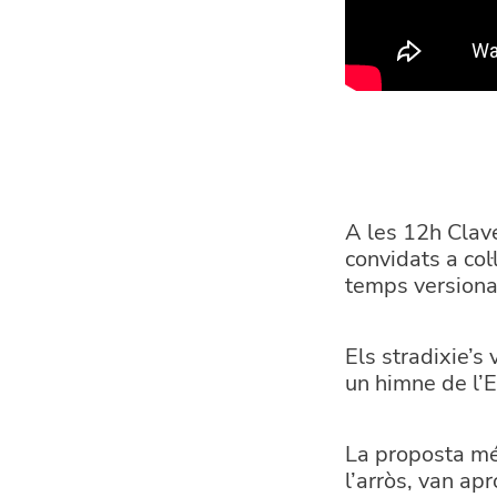
A les 12h Clav
convidats a col
temps versiona
Els stradixie’s 
un himne de l’E
La proposta més
l’arròs, van a