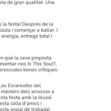
ta de gran qualitat. Una
 la festa! Després de la
ula i començar a ballar. I
energia, entrega total i
en que la seva proposta
presentar-nos
Is This Soul?
,
merescudes bones crítiques.
Les Escarxofes del
s màsters dels arrossos a
ta festa amb la il·lusió
esta colla d’amics i
festa-espai de trobada!