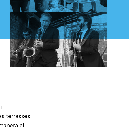
i
es terrasses,
 manera el