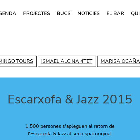
GENDA
PROJECTES
BUCS
NOTÍCIES
EL BAR
QUI
rincipal
Vés al contingut
MINGO TOURS
ISMAEL ALCINA 4TET
MARISA OCAÑA
Escarxofa & Jazz 2015
1.500 persones s'apleguen al retorn de
l'Escarxofa & Jazz al seu espai original