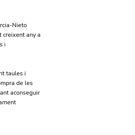
arcia-Nieto
 creixent any a
s i
t taules i
compra de les
tant aconseguir
erament