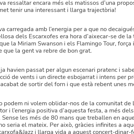
va ressaltar encara més els matissos d’una propos
t tenir una interessant i llarga trajectòria!
va carregada amb l’energia per a que no decaigués
osa dels Escarxofes era hora d’aixecar-se de la ta
que la Miriam Swanson i els Flamingo Tour, força i 
 que la gent va rebre de bon grat.
ja havien passat per algun escenari pratenc i sab
ció de vents i un directe esbojarrat i intens per 
 acabat de sortir del forn i que està rebent unes 
 podem ni volem oblidar-nos de la comunitat de 
tor i l’energia positiva d’aquesta festa, a més del
t. Sense les més de 80 mans que treballen en aques
o seria el mateix. Per això, gràcies infinites a aqu
arxofa&Jazz i llarga vida a aquest concert-dinar-