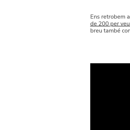
Ens retrobem a
de 200 per veur
breu també com