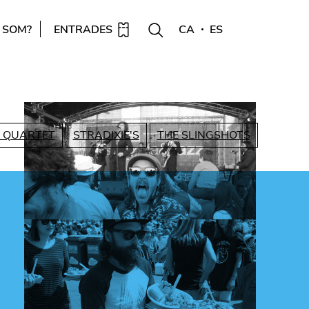
 SOM?
ENTRADES
CA
ES
 QUARTET
STRADIXIE'S
THE SLINGSHOTS