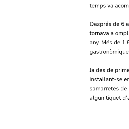
temps va acomp
Després de 6 ed
tornava a ompl
any. Més de 1.
gastronòmiques
Ja des de prime
instal·lant-se e
samarretes de L
algun tiquet d