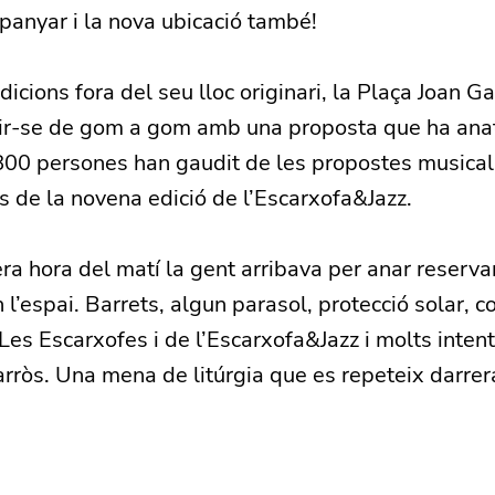
anyar i la nova ubicació també!
icions fora del seu lloc originari, la Plaça Joan G
ir-se de gom a gom amb una proposta que ha anat
800 persones han gaudit de les propostes musical
 de la novena edició de l’Escarxofa&Jazz.
ra hora del matí la gent arribava per anar reservan
n l’espai. Barrets, algun parasol, protecció solar, 
es Escarxofes i de l’Escarxofa&Jazz i molts inten
’arròs. Una mena de litúrgia que es repeteix darr