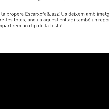
 la propera Escarxofa&Jazz! Us deixem amb imatg
e-les totes, aneu a aquest enllaç
i també un repor
partirem un clip de la festa!