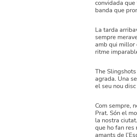
convidada que 
banda que prome
La tarda arriba
sempre meravell
amb qui millor 
ritme imparable
The Slingshots 
agrada. Una sec
el seu nou disc
Com sempre, no
Prat. Són el mo
la nostra ciuta
que ho fan res n
amants de l’Esc