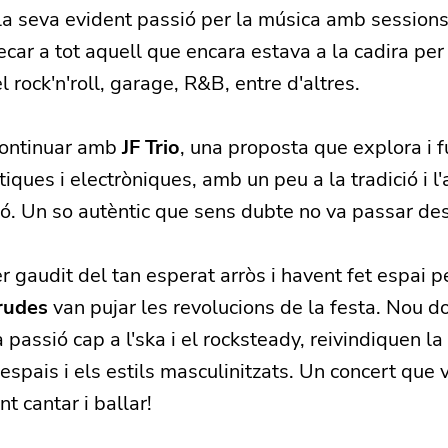
la seva evident passió per la música amb sessions
ecar a tot aquell que encara estava a la cadira per 
 rock'n'roll, garage, R&B, entre d'altres.
continuar amb
JF Trio
, una proposta que explora i 
iques i electròniques, amb un peu a la tradició i l'
ió. Un so autèntic que sens dubte no va passar de
 gaudit del tan esperat arròs i havent fet espai pe
rudes
van pujar les revolucions de la festa. Nou d
passió cap a l'ska i el rocksteady, reivindiquen la
 espais i els estils masculinitzats. Un concert que
t cantar i ballar!