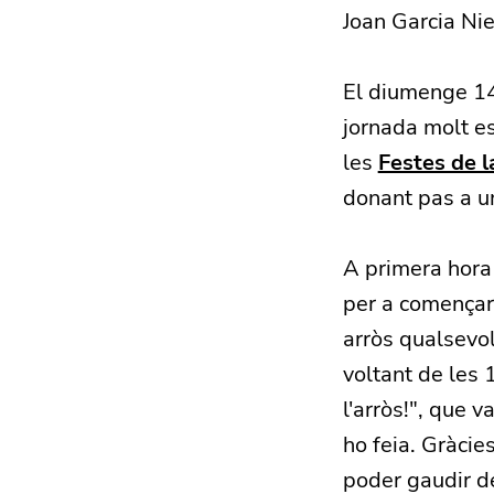
Joan Garcia Ni
El diumenge 14 d
jornada molt e
les
Festes de l
donant pas a un
A primera hora
per a començar 
arròs qualsevol
voltant de les 
l'arròs!", que 
ho feia. Gràcie
poder gaudir d