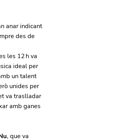
n anar indicant
sempre des de
es les 12 h va
úsica ideal per
 amb un talent
erò unides per
et va traslladar
eixar amb ganes
Nu
, que va