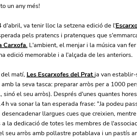
eto un any més!
'abril, va tenir lloc la setzena edició de l'
Escarxo
sperada pels pratencs i pratenques que s'emmarc
a Carxofa
.
L'ambient, el menjar i la música van fer
a edició memorable i a l'alçada de les anteriors.
 del matí,
Les Escarxofes del Prat
ja van establir-
amb la seva tasca: preparar arròs per a 1000 per
, sinó el seu arròs). Després d'unes quantes hores
14 h va sonar la tan esperada frase: "Ja podeu passa
va desencadenar llargues cues que creixien, mentr
s a la dedicació de totes les membres de l'associac
el seu arròs amb pollastre potablava i un pastís