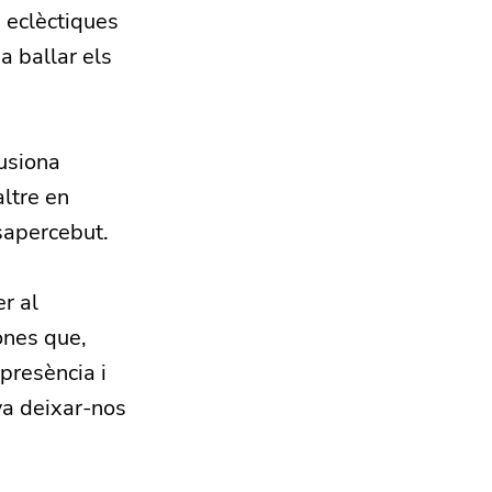
 eclèctiques
a ballar els
fusiona
altre en
sapercebut.
r al
ones que,
 presència i
 va deixar-nos