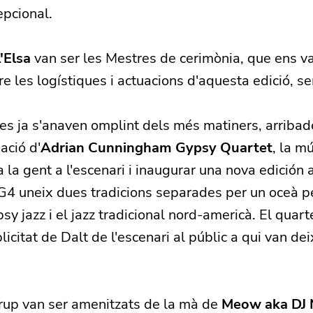
epcional.
l'Elsa
van ser les Mestres de cerimònia, que ens va
re les logístiques i actuacions d'aquesta edició, 
es ja s'anaven omplint dels més matiners, arribad
ació d'
Adrian Cunningham Gypsy Quartet
, la m
 la gent a l'escenari i inaugurar una nova edición
4 uneix dues tradicions separades per un oceà p
sy jazz i el jazz tradicional nord-americà. El quart
plicitat de Dalt de l'escenari al públic a qui van d
grup van ser amenitzats de la mà de
Meow aka DJ 