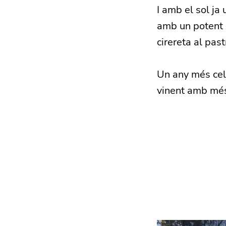
I amb el sol ja 
amb un potent d
cirereta al pas
Un any més cele
vinent amb més 