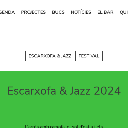
GENDA
PROJECTES
BUCS
NOTÍCIES
EL BAR
QUI
rincipal
Vés al contingut
ESCARXOFA & JAZZ
FESTIVAL
Escarxofa & Jazz 2024
L’arròs amb carxofa, el sol d’estiu i els