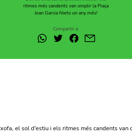
ritmes més candents van omplir la Plaça
Joan Garcia Nieto un any més!
Compartir a:
xofa, el sol d'estiu i els ritmes més candents van 