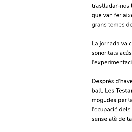
traslladar-nos 
que van fer aix
grans temes del
La jornada va 
sonoritats acúst
l'experimentac
Després d'haver
ball,
Les Testa
mogudes per la 
l'ocupació dels
sense alè de tan