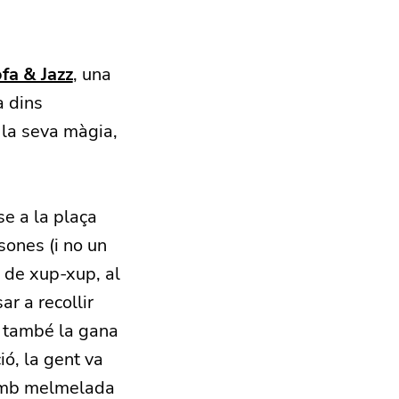
fa & Jazz
, una
a dins
 la seva màgia,
se a la plaça
sones (i no un
 de xup-xup, al
r a recollir
e també la gana
ió, la gent va
 amb melmelada