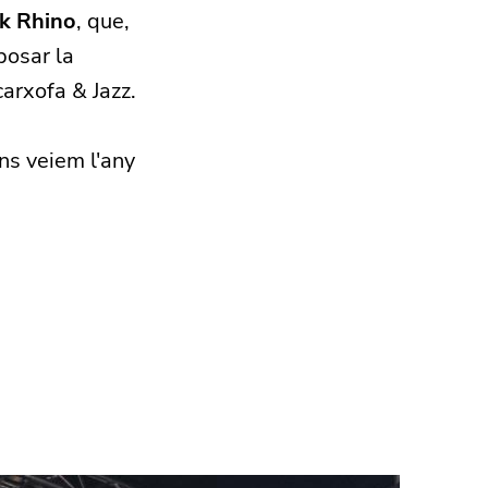
k Rhino
, que,
posar la
carxofa & Jazz.
ns veiem l'any