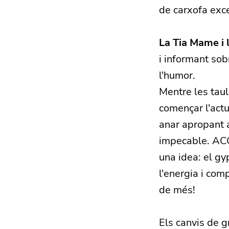
de carxofa exc
La Tia Mame i 
i informant sob
l'humor.
Mentre les taul
començar l'actu
anar apropant a
impecable. ACG
una idea: el gyp
l'energia i com
de més!
Els canvis de 