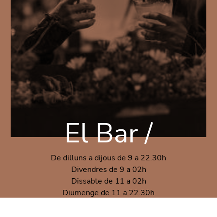
El Bar /
De dilluns a dijous de 9 a 22.30h
Divendres de 9 a 02h
Dissabte de 11 a 02h
Diumenge de 11 a 22.30h