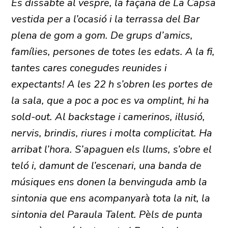
És dissabte al vespre, la façana de La Capsa
vestida per a l’ocasió i la terrassa del Bar
plena de gom a gom. De grups d’amics,
famílies, persones de totes les edats. A la fi,
tantes cares conegudes reunides i
expectants! A les 22 h s’obren les portes de
la sala, que a poc a poc es va omplint, hi ha
sold-out. Al backstage i camerinos, il·lusió,
nervis, brindis, riures i molta complicitat. Ha
arribat l’hora. S’apaguen els llums, s’obre el
teló i, damunt de l’escenari, una banda de
músiques ens donen la benvinguda amb la
sintonia que ens acompanyarà tota la nit, la
sintonia del Paraula Talent. Pèls de punta