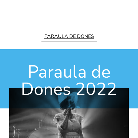
Vés al contingut
PARAULA DE DONES
Paraula de
Dones 2022