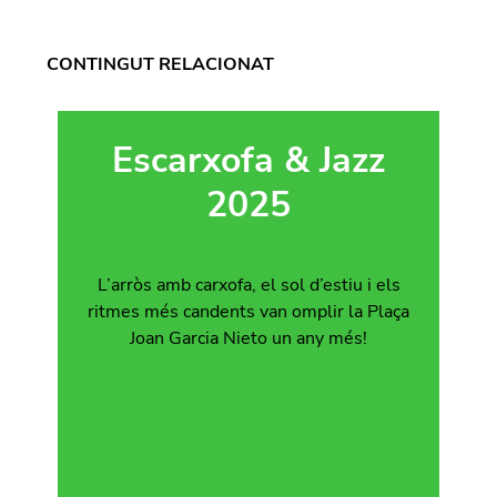
CONTINGUT RELACIONAT
Escarxofa & Jazz
2025
L’arròs amb carxofa, el sol d’estiu i els
ritmes més candents van omplir la Plaça
Joan Garcia Nieto un any més!