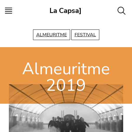
Vés al contingut
La Capsa]
ALMEURITME
FESTIVAL
Almeuritme
2019