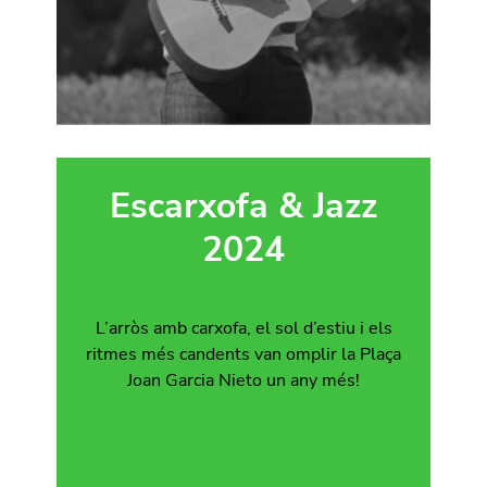
Escarxofa & Jazz
2024
L’arròs amb carxofa, el sol d’estiu i els
ritmes més candents van omplir la Plaça
Joan Garcia Nieto un any més!