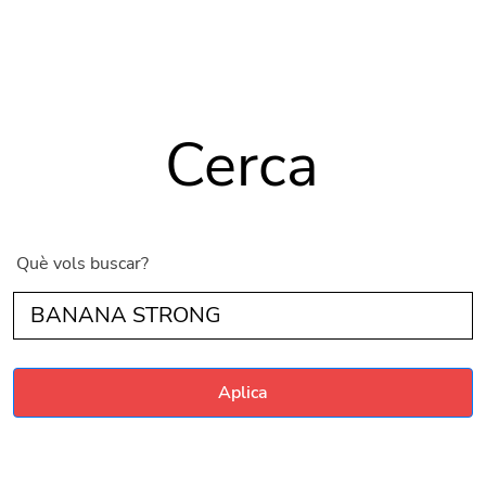
Vés al contingut
Cerca
Què vols buscar?
Aplica