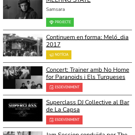
Samsara
PROJECTE
Continuem en forma: Meló_dia
2017
NOTÍCIA
Concert: Trainer amb No Home
for Paranoids i Els Turqueses
ESDEVENIMENT
Superclass DJ Collective al Bar
de La Capsa
ESDEVENIMENT
Jam Session conduïda per The