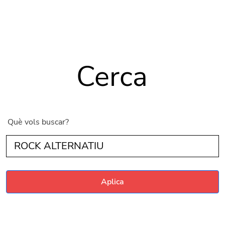
Vés al contingut
Cerca
Què vols buscar?
Aplica