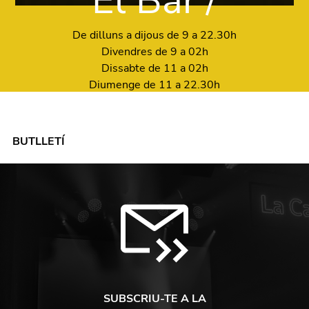
El Bar /
De dilluns a dijous de 9 a 22.30h
Divendres de 9 a 02h
Dissabte de 11 a 02h
Diumenge de 11 a 22.30h
BUTLLETÍ
SUBSCRIU-TE A LA