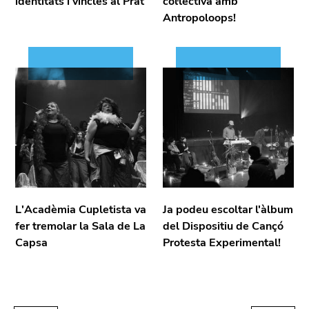
identitats i vincles al Prat
col·lectiva amb
Antropoloops!
L'Acadèmia Cupletista va
Ja podeu escoltar l'àlbum
fer tremolar la Sala de La
del Dispositiu de Cançó
Capsa
Protesta Experimental!